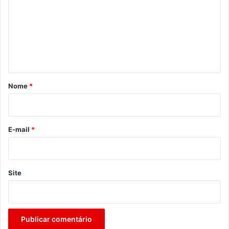
m
e
n
t
á
r
Nome
*
i
o
*
E-mail
*
Site