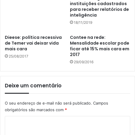
instituições cadastrados
para receber relatórios de
inteligência
18/11/2019
Dieese: política recessiva
Contee na rede:
de Temer vai deixar vida
Mensalidade escolar pode
mais cara
ficar até 15% mais cara em
2017
25/08/2017
29/09/2016
Deixe um comentário
O seu endereço de e-mail não será publicado.
Campos
obrigatórios são marcados com
*
C
o