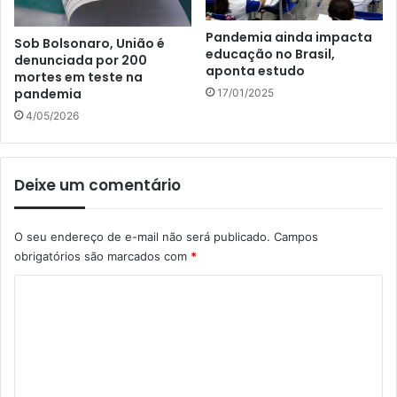
Pandemia ainda impacta
Sob Bolsonaro, União é
educação no Brasil,
denunciada por 200
aponta estudo
mortes em teste na
pandemia
17/01/2025
4/05/2026
Deixe um comentário
O seu endereço de e-mail não será publicado.
Campos
obrigatórios são marcados com
*
C
o
m
e
n