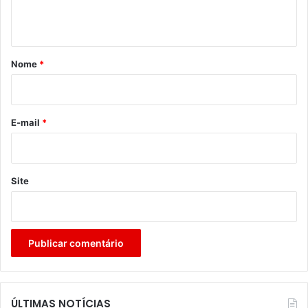
t
á
r
Nome
*
i
o
*
E-mail
*
Site
ÚLTIMAS NOTÍCIAS