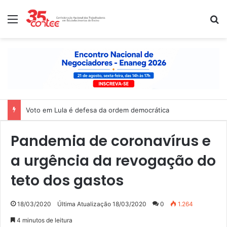
Menu
P
Nota de solidariedade ao povo venezuelano
Pandemia de coronavírus e
a urgência da revogação do
teto dos gastos
18/03/2020
Última Atualização 18/03/2020
0
1.264
4 minutos de leitura