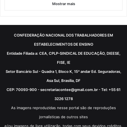
Mostrar mais
CONFEDERAÇÃO NACIONAL DOS TRABALHADORES EM
ESTABELECIMENTOS DE ENSINO
Entidade Filiada a: CEA, CPLP-SINDICAL DE EDUCAÇÃO, DIEESE,
FISE, IE
Setor Bancário Sul - Quadra 1, Bloco K, 15º andar Ed. Seguradoras,
Asa Sul, Brasília, DF
CEP: 70093-900 - secretariacontee@gmail.com.br - Tel: +55 61
3226 1278
As imagens reproduzidas nesse portal são de reproduções
jornalísticas de outros sites
e/ou imagens de livre utilização, todas com seus devidos créditos.