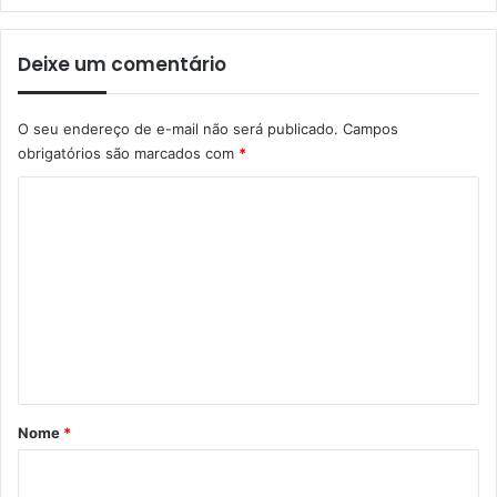
Deixe um comentário
O seu endereço de e-mail não será publicado.
Campos
obrigatórios são marcados com
*
C
o
m
e
n
t
á
r
Nome
*
i
o