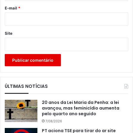
*
E-mail
*
Site
ÚLTIMAS NOTÍCIAS
20 anos da Lei Maria da Penha: a lei
avançou, mas feminicídio aumenta
pelo quarto ano seguido
7/08/2026
PT aciona TSE para tirar do ar site