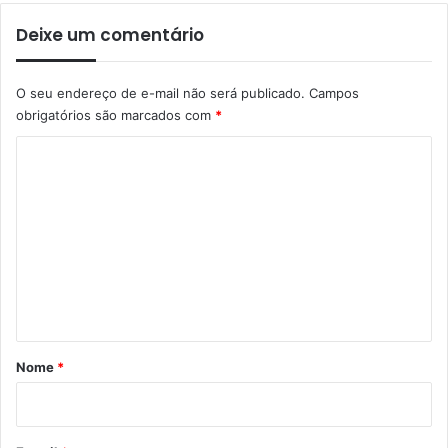
Deixe um comentário
O seu endereço de e-mail não será publicado.
Campos
obrigatórios são marcados com
*
C
o
m
e
n
t
á
r
Nome
*
i
o