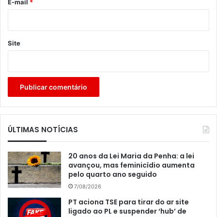
*
E-mail
*
Site
ÚLTIMAS NOTÍCIAS
20 anos da Lei Maria da Penha: a lei
avançou, mas feminicídio aumenta
pelo quarto ano seguido
7/08/2026
PT aciona TSE para tirar do ar site
ligado ao PL e suspender ‘hub’ de