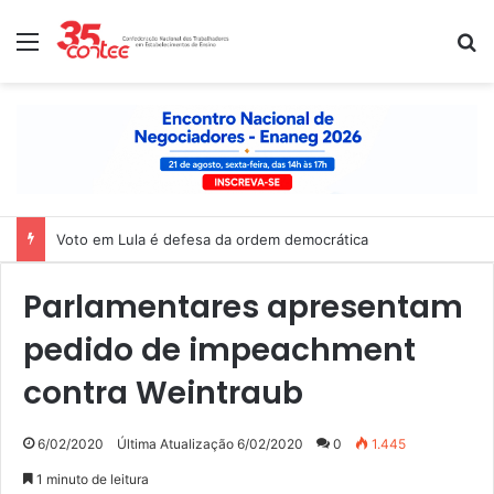
Menu
P
Voto em Lula é defesa da ordem democrática
Parlamentares apresentam
pedido de impeachment
contra Weintraub
6/02/2020
Última Atualização 6/02/2020
0
1.445
1 minuto de leitura