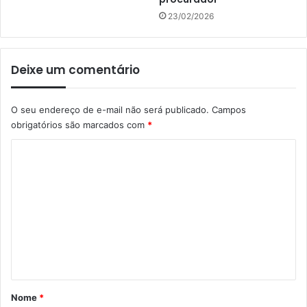
23/02/2026
Deixe um comentário
O seu endereço de e-mail não será publicado.
Campos
obrigatórios são marcados com
*
C
o
m
e
n
t
á
r
Nome
*