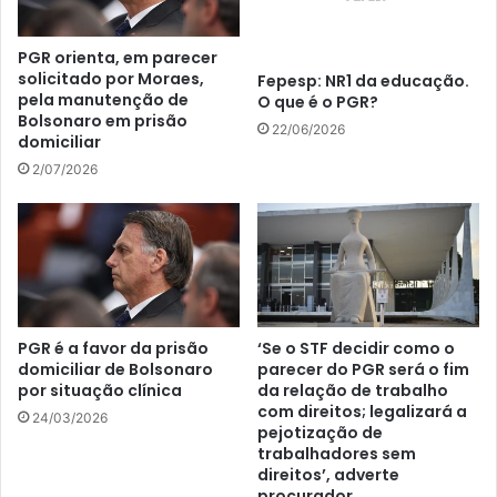
PGR orienta, em parecer
solicitado por Moraes,
Fepesp: NR1 da educação.
pela manutenção de
O que é o PGR?
Bolsonaro em prisão
22/06/2026
domiciliar
2/07/2026
PGR é a favor da prisão
‘Se o STF decidir como o
domiciliar de Bolsonaro
parecer do PGR será o fim
por situação clínica
da relação de trabalho
com direitos; legalizará a
24/03/2026
pejotização de
trabalhadores sem
direitos’, adverte
procurador