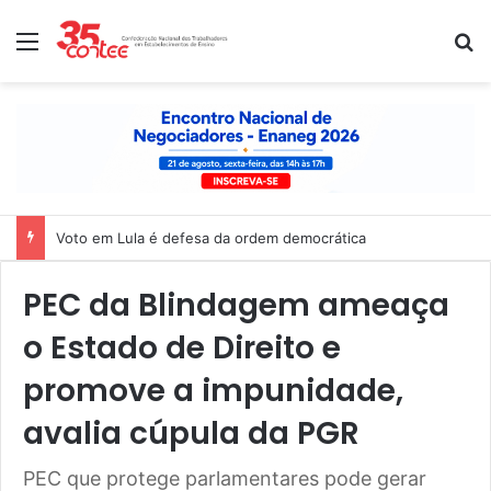
Menu
P
Voto em Lula é defesa da ordem democrática
PEC da Blindagem ameaça
o Estado de Direito e
promove a impunidade,
avalia cúpula da PGR
PEC que protege parlamentares pode gerar