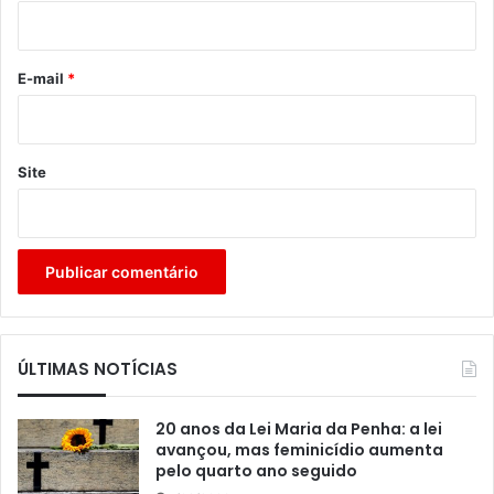
i
o
*
E-mail
*
Site
ÚLTIMAS NOTÍCIAS
20 anos da Lei Maria da Penha: a lei
avançou, mas feminicídio aumenta
pelo quarto ano seguido