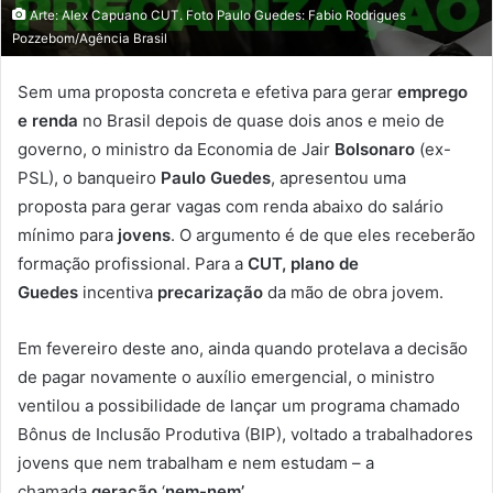
Arte: Alex Capuano CUT. Foto Paulo Guedes: Fabio Rodrigues
Pozzebom/Agência Brasil
Sem uma proposta concreta e efetiva para gerar
emprego
e renda
no Brasil depois de quase dois anos e meio de
governo, o ministro da Economia de Jair
Bolsonaro
(ex-
PSL), o banqueiro
Paulo Guedes
, apresentou uma
proposta para gerar vagas com renda abaixo do salário
mínimo para
jovens
. O argumento é de que eles receberão
formação profissional. Para a
CUT,
plano de
Guedes
incentiva
precarização
da mão de obra jovem.
Em fevereiro deste ano, ainda quando protelava a decisão
de pagar novamente o auxílio emergencial, o ministro
ventilou a possibilidade de lançar um programa chamado
Bônus de Inclusão Produtiva (BIP), voltado a trabalhadores
jovens que nem trabalham e nem estudam – a
chamada
geração
‘
nem-nem’
.