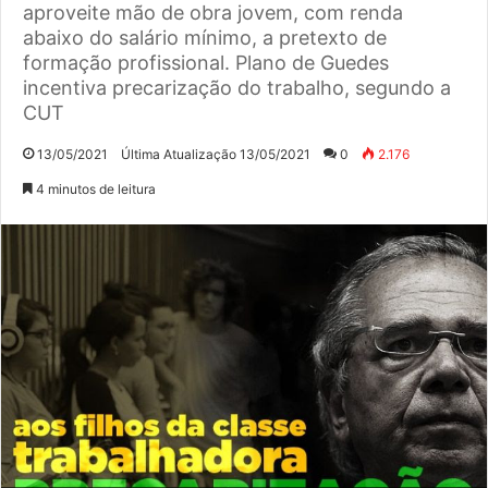
aproveite mão de obra jovem, com renda
abaixo do salário mínimo, a pretexto de
formação profissional. Plano de Guedes
incentiva precarização do trabalho, segundo a
CUT
13/05/2021
Última Atualização 13/05/2021
0
2.176
4 minutos de leitura