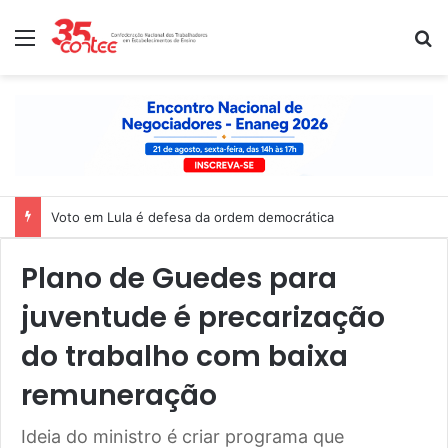
Menu
P
Nota de solidariedade ao povo venezuelano
Plano de Guedes para
juventude é precarização
do trabalho com baixa
remuneração
Ideia do ministro é criar programa que