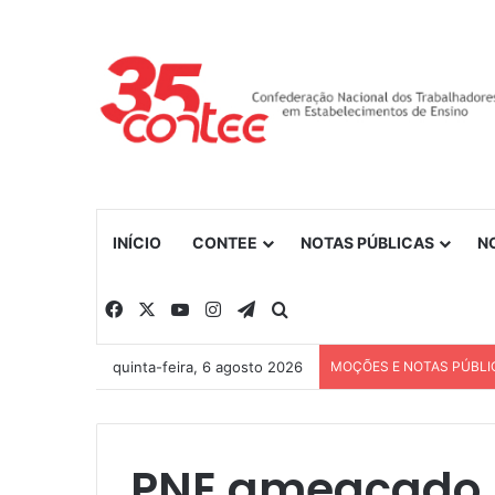
INÍCIO
CONTEE
NOTAS PÚBLICAS
N
Facebook
X
YouTube
Instagram
Telegram
Procurar por
quinta-feira, 6 agosto 2026
MOÇÕES E NOTAS PÚBLI
PNE ameaçado 