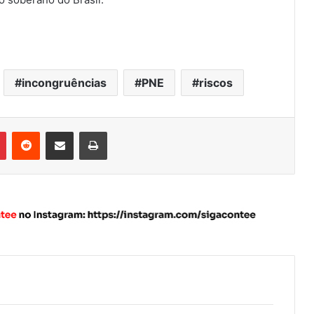
incongruências
PNE
riscos
Pinterest
Reddit
Compartilhar via e-mail
Imprimir