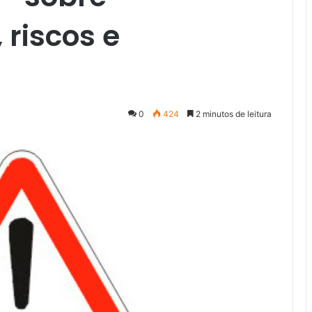
 riscos e
0
424
2 minutos de leitura