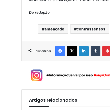
Da redação
ameaçado
contrassensos
Facebook
X
Linkedin
Tumblr
Compartilhar
Artigos relacionados