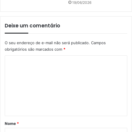
19/06/2026
Deixe um comentário
O seu endereço de e-mail não será publicado.
Campos
obrigatórios são marcados com
*
C
o
m
e
n
t
á
r
Nome
*
i