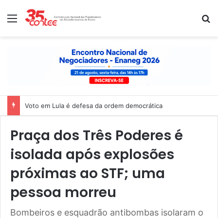
Menu
P
Voto em Lula é defesa da ordem democrática
Praça dos Três Poderes é
isolada após explosões
próximas ao STF; uma
pessoa morreu
Bombeiros e esquadrão antibombas isolaram o