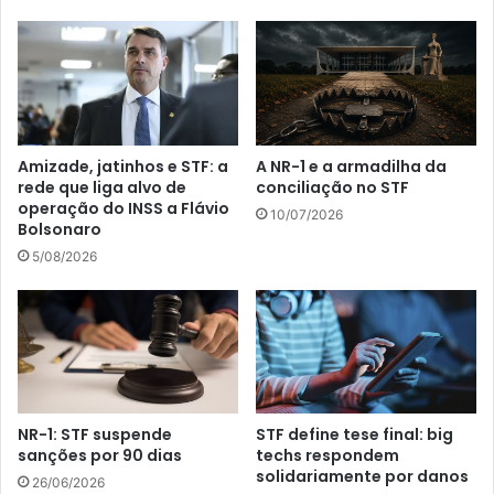
Amizade, jatinhos e STF: a
A NR-1 e a armadilha da
rede que liga alvo de
conciliação no STF
operação do INSS a Flávio
10/07/2026
Bolsonaro
5/08/2026
NR-1: STF suspende
STF define tese final: big
sanções por 90 dias
techs respondem
solidariamente por danos
26/06/2026