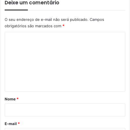
Deixe um comentário
O seu endereço de e-mail não será publicado.
Campos
obrigatórios são marcados com
*
C
o
m
e
n
t
á
r
Nome
*
i
o
*
E-mail
*