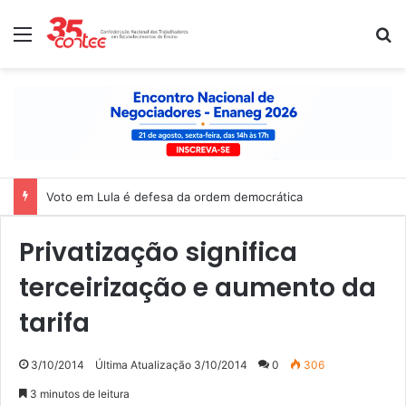
Menu
P
Voto em Lula é defesa da ordem democrática
Privatização significa
terceirização e aumento da
tarifa
3/10/2014
Última Atualização 3/10/2014
0
306
3 minutos de leitura