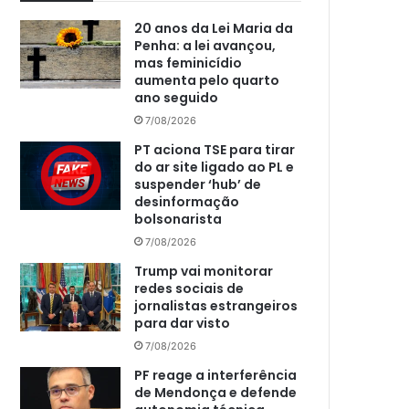
20 anos da Lei Maria da
Penha: a lei avançou,
mas feminicídio
aumenta pelo quarto
ano seguido
7/08/2026
PT aciona TSE para tirar
do ar site ligado ao PL e
suspender ‘hub’ de
desinformação
bolsonarista
7/08/2026
Trump vai monitorar
redes sociais de
jornalistas estrangeiros
para dar visto
7/08/2026
PF reage a interferência
de Mendonça e defende