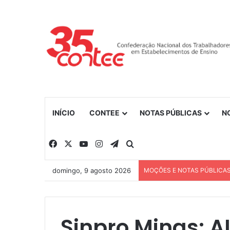
INÍCIO
CONTEE
NOTAS PÚBLICAS
N
Facebook
X
YouTube
Instagram
Telegram
Procurar por
domingo, 9 agosto 2026
MOÇÕES E NOTAS PÚBLICA
Sinpro Minas: 