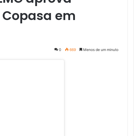
a Copasa em
0
669
Menos de um minuto