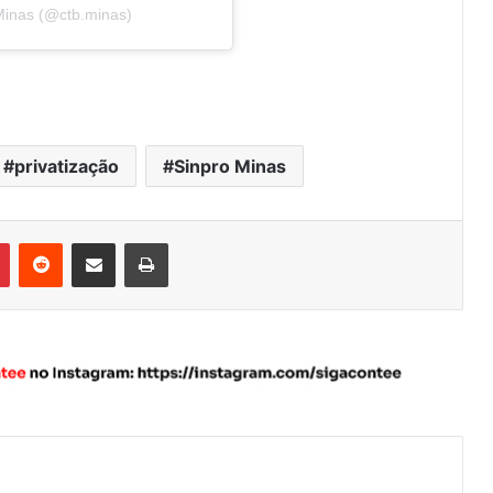
Minas (@ctb.minas)
privatização
Sinpro Minas
Pinterest
Reddit
Compartilhar via e-mail
Imprimir