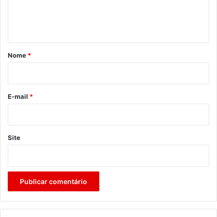
n
t
á
r
Nome
*
i
o
*
E-mail
*
Site