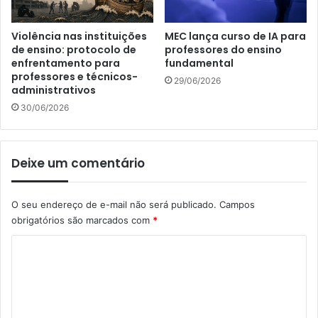
Violência nas instituições
MEC lança curso de IA para
de ensino: protocolo de
professores do ensino
enfrentamento para
fundamental
professores e técnicos-
29/06/2026
administrativos
30/06/2026
Deixe um comentário
O seu endereço de e-mail não será publicado.
Campos
obrigatórios são marcados com
*
C
o
m
e