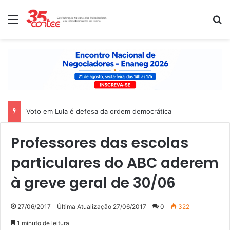
Menu
P
Voto em Lula é defesa da ordem democrática
Professores das escolas
particulares do ABC aderem
à greve geral de 30/06
27/06/2017
Última Atualização 27/06/2017
0
322
1 minuto de leitura