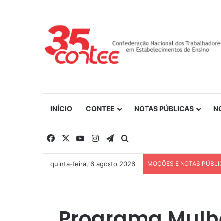
INÍCIO
CONTEE
NOTAS PÚBLICAS
N
Facebook
X
YouTube
Instagram
Telegram
Procurar por
quinta-feira, 6 agosto 2026
MOÇÕES E NOTAS PÚBLI
Programa Mulhe