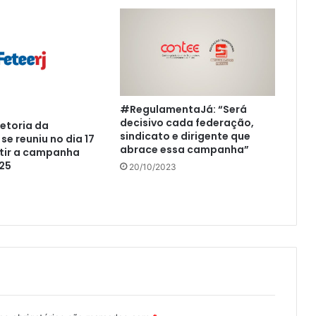
#RegulamentaJá: “Será
decisivo cada federação,
retoria da
sindicato e dirigente que
se reuniu no dia 17
abrace essa campanha”
utir a campanha
025
20/10/2023