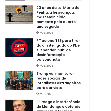
20 anos da Lei Maria da
Penha: a lei avançou,
mas feminicídio
aumenta pelo quarto
ano seguido
7/08/2026
PT aciona TSE para tirar
do ar site ligado ao PL e
suspender ‘hub’ de
desinformação
bolsonarista
7/08/2026
Trump vai monitorar
redes sociais de
jornalistas estrangeiros
para dar visto
7/08/2026
PF reage a interferência
de Mendonça e defende