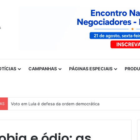
OTÍCIAS
CAMPANHAS
PÁGINAS ESPECIAIS
PROD
CAS
Nota de solidariedade ao povo venezuelano
obia e ódio: as