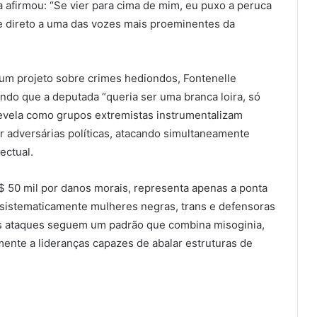
a afirmou: “Se vier para cima de mim, eu puxo a peruca
ue direto a uma das vozes mais proeminentes da
a um projeto sobre crimes hediondos, Fontenelle
uando que a deputada “queria ser uma branca loira, só
revela como grupos extremistas instrumentalizam
r adversárias políticas, atacando simultaneamente
ectual.
R$ 50 mil por danos morais, representa apenas a ponta
e sistematicamente mulheres negras, trans e defensoras
s ataques seguem um padrão que combina misoginia,
ente a lideranças capazes de abalar estruturas de