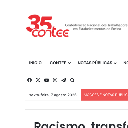
INÍCIO
CONTEE
NOTAS PÚBLICAS
N
Facebook
X
YouTube
Instagram
Telegram
Procurar por
sexta-feira, 7 agosto 2026
MOÇÕES E NOTAS PÚBLI
Racismo, transf