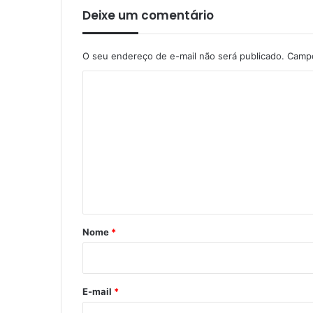
Deixe um comentário
O seu endereço de e-mail não será publicado.
Campo
C
o
m
e
n
t
á
r
Nome
*
i
o
*
E-mail
*