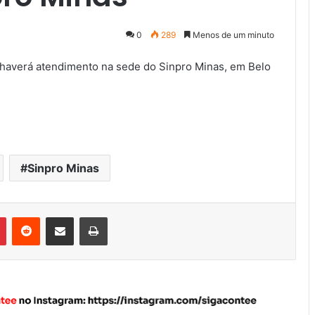
0
289
Menos de um minuto
o haverá atendimento na sede do Sinpro Minas, em Belo
Sinpro Minas
Pinterest
Reddit
Compartilhar via e-mail
Imprimir