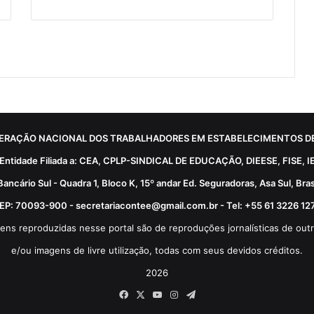
ERAÇÃO NACIONAL DOS TRABALHADORES EM ESTABELECIMENTOS DE
Entidade Filiada a: CEA, CPLP-SINDICAL DE EDUCAÇÃO, DIEESE, FISE, I
Bancário Sul - Quadra 1, Bloco K, 15º andar Ed. Seguradoras, Asa Sul, Brasí
EP: 70093-900 - secretariacontee@gmail.com.br - Tel: +55 61 3226 12
ens reproduzidas nesse portal são de reproduções jornalísticas de outr
e/ou imagens de livre utilização, todas com seus devidos créditos.
2026
Facebook
X
YouTube
Instagram
Telegram