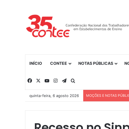
INÍCIO
CONTEE
NOTAS PÚBLICAS
N
Facebook
X
YouTube
Instagram
Telegram
Procurar por
quinta-feira, 6 agosto 2026
MOÇÕES E NOTAS PÚBLI
Recesso no Sin