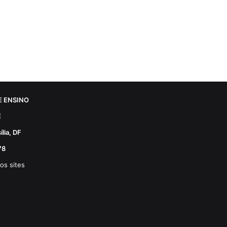
 ENSINO
E
lia, DF
78
os sites