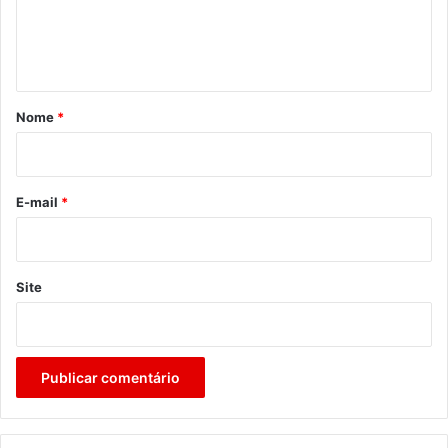
n
t
á
r
Nome
*
i
o
*
E-mail
*
Site