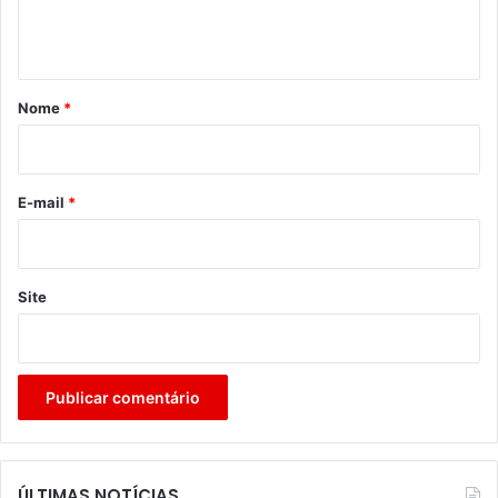
n
t
á
r
Nome
*
i
o
*
E-mail
*
Site
ÚLTIMAS NOTÍCIAS