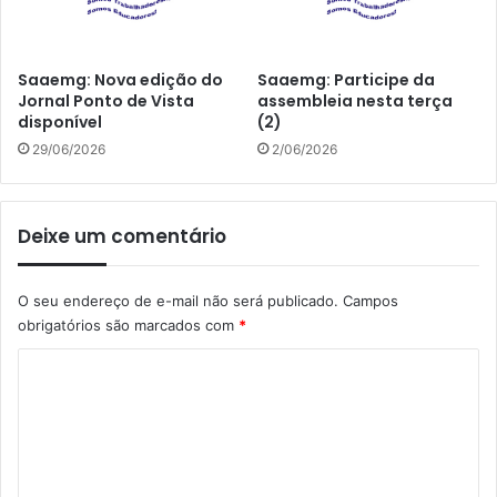
Saaemg: Nova edição do
Saaemg: Participe da
Jornal Ponto de Vista
assembleia nesta terça
disponível
(2)
29/06/2026
2/06/2026
Deixe um comentário
O seu endereço de e-mail não será publicado.
Campos
obrigatórios são marcados com
*
C
o
m
e