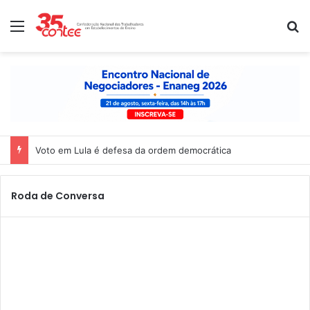
Menu
P
Nota de solidariedade ao povo venezuelano
Roda de Conversa