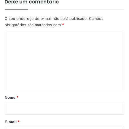
Deixe um comentário
O seu endereço de e-mail não será publicado.
Campos
obrigatórios são marcados com
*
C
o
m
e
n
t
á
r
Nome
*
i
o
*
E-mail
*