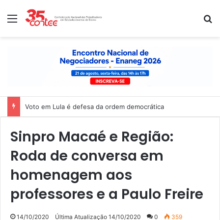
Menu
P
Voto em Lula é defesa da ordem democrática
Sinpro Macaé e Região:
Roda de conversa em
homenagem aos
professores e a Paulo Freire
14/10/2020
Última Atualização 14/10/2020
0
359