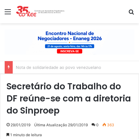
Menu
P
Nota de solidariedade ao povo venezuelano
Secretário do Trabalho do
DF reúne-se com a diretoria
do Sinproep
29/01/2019
Última Atualização 29/01/2019
0
363
1 minuto de leitura