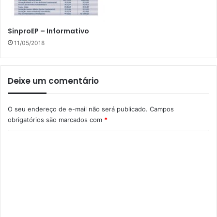
SinproEP – Informativo
11/05/2018
Deixe um comentário
O seu endereço de e-mail não será publicado.
Campos
obrigatórios são marcados com
*
C
o
m
e
n
t