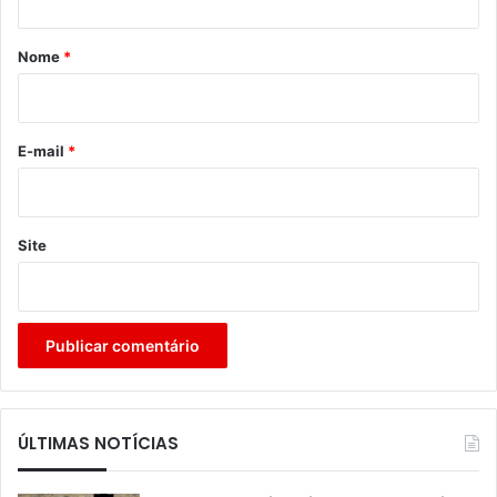
á
r
Nome
*
i
o
*
E-mail
*
Site
ÚLTIMAS NOTÍCIAS