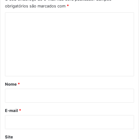
obrigatórios são marcados com
*
C
o
m
e
n
t
á
r
Nome
*
i
o
*
E-mail
*
Site