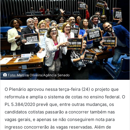
Foto: Marcos Oliveira/Agência Senado
O Plenário aprovou nessa terça-feira (24) o projeto que
reformula e amplia o sistema de cotas no ensino federal. O
PL 5.384/2020 prevê que, entre outras mudanças, os
candidatos cotistas passarão a concorrer também nas
vagas gerais, e apenas se não conseguirem nota para
ingresso concorrerão às vagas reservadas. Além de