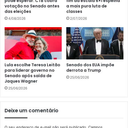
pode esperar: CTB cobra
fim da escala 6×1 espelha
votação no Senado antes
a mais pura luta de
das eleições
classes
4/08/2026
2/07/2026
Lula escolhe Teresa Leitão
Senado dos EUA impõe
para liderar governo no
derrota a Trump
Senado após saída de
25/06/2026
Jaques Wagner
25/06/2026
Deixe um comentário
O seu endereço de e-mail não será publicado.
Campos