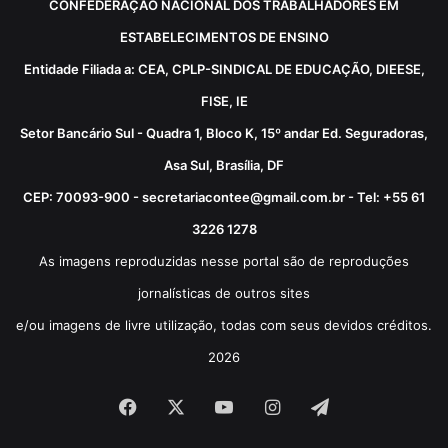
CONFEDERAÇÃO NACIONAL DOS TRABALHADORES EM
ESTABELECIMENTOS DE ENSINO
Entidade Filiada a: CEA, CPLP-SINDICAL DE EDUCAÇÃO, DIEESE,
FISE, IE
Setor Bancário Sul - Quadra 1, Bloco K, 15º andar Ed. Seguradoras,
Asa Sul, Brasília, DF
CEP: 70093-900 - secretariacontee@gmail.com.br - Tel: +55 61
3226 1278
As imagens reproduzidas nesse portal são de reproduções
jornalísticas de outros sites
e/ou imagens de livre utilização, todas com seus devidos créditos.
2026
Facebook
X
YouTube
Instagram
Telegram