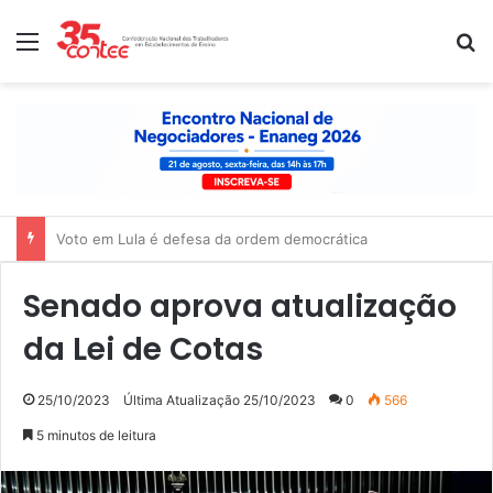
Menu
P
Nota de solidariedade ao povo venezuelano
Senado aprova atualização
da Lei de Cotas
25/10/2023
Última Atualização 25/10/2023
0
566
5 minutos de leitura