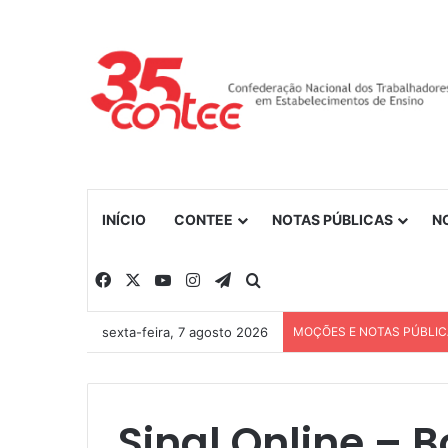
INÍCIO
CONTEE
NOTAS PÚBLICAS
N
Facebook
X
YouTube
Instagram
Telegram
Procurar por
sexta-feira, 7 agosto 2026
MOÇÕES E NOTAS PÚBLI
Sinal Online – B