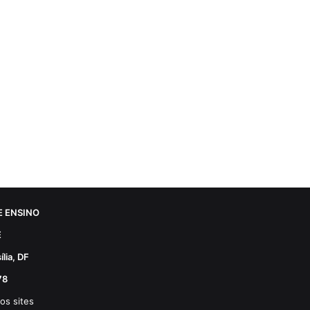
 ENSINO
E
lia, DF
78
os sites