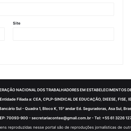
Site
ERAÇÃO NACIONAL DOS TRABALHADORES EM ESTABELECIMENTOS DE
Entidade Filiada a: CEA, CPLP-SINDICAL DE EDUCAÇÃO, DIEESE, FISE, I
Bancário Sul - Quadra 1, Bloco K, 15º andar Ed. Seguradoras, Asa Sul, Brasí
EP: 70093-900 - secretariacontee@gmail.com.br - Tel: +55 61 3226 12
ens reproduzidas nesse portal são de reproduções jornalísticas de outr