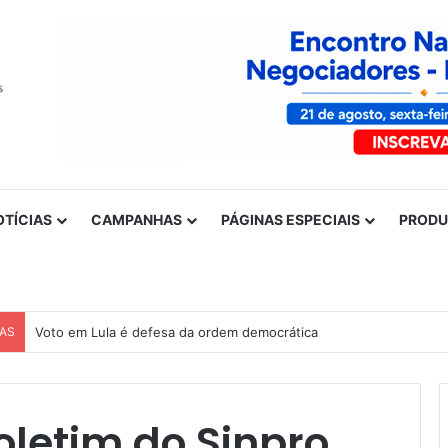
OTÍCIAS
CAMPANHAS
PÁGINAS ESPECIAIS
PROD
CAS
Voto em Lula é defesa da ordem democrática
oletim do Sinpro