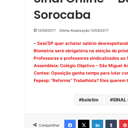
Sorocaba
12/06/2017
Última Atualização 12/06/2017
–
Sesi/SP quer achatar salário desrespeitando
Biometria será obrigatória na eleição do pró
Professoras e professores sindicalizados ao
Assembleia: Colégio Objetivo – São Miguel A
Contee: Oposição ganha tempo para lutar con
Fepesp: “Reforma” Trabalhista? Eles querem 
boletim
SINAL 
Facebook
X
Linkedin
Tumblr
Compartilhar