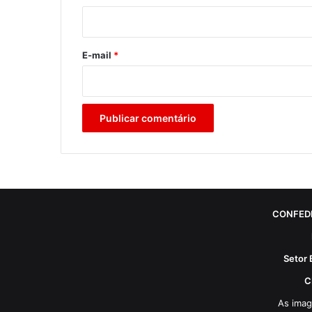
i
o
*
E-mail
*
CONFED
Setor 
C
As imag