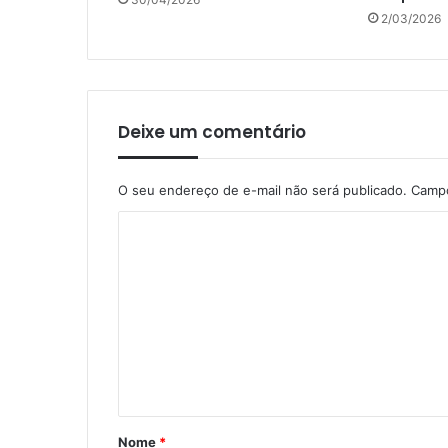
2/03/2026
Deixe um comentário
O seu endereço de e-mail não será publicado.
Campo
C
o
m
e
n
t
á
r
Nome
*