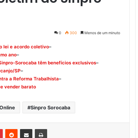
0
300
Menos de um minuto
 lei e acordo coletivo
–
ximo ano
–
 Sinpro-Sorocaba têm benefícios exclusivos
–
rcanjo/SP
–
tra a Reforma Trabalhista
–
te vender barato
Online
Sinpro Sorocaba
Pinterest
Reddit
Compartilhar via e-mail
Imprimir