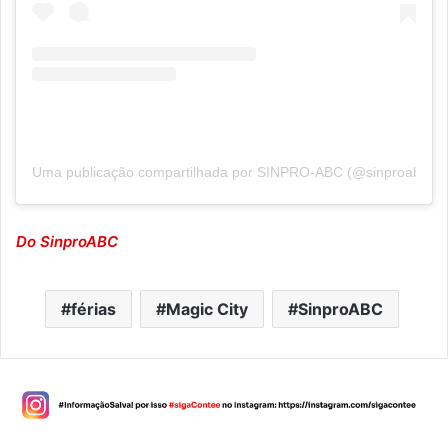
Uma publicação compartilhada por SINPRO-ABC (@sinproabc)
Do SinproABC
férias
Magic City
SinproABC