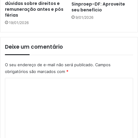
dúvidas sobre direitos e
Sinproep-DF: Aproveite
remuneração antes e pós
seu benefício
férias
9/01/2026
19/01/2026
Deixe um comentário
O seu endereço de e-mail não será publicado.
Campos
obrigatórios são marcados com
*
C
o
m
e
n
t