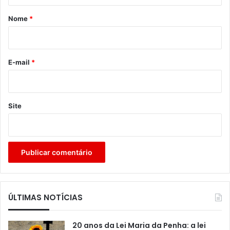
á
r
Nome
*
i
o
*
E-mail
*
Site
ÚLTIMAS NOTÍCIAS
20 anos da Lei Maria da Penha: a lei