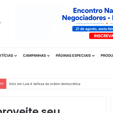
OTÍCIAS
CAMPANHAS
PÁGINAS ESPECIAIS
PROD
CAS
Voto em Lula é defesa da ordem democrática
roveite seu