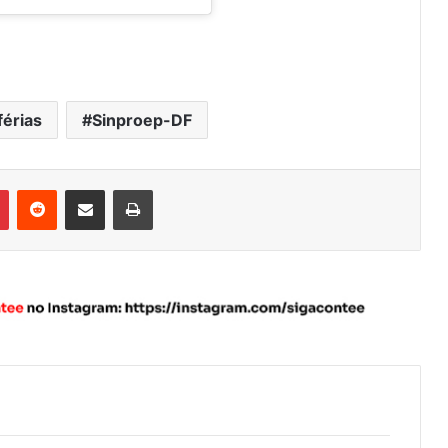
férias
Sinproep-DF
Pinterest
Reddit
Compartilhar via e-mail
Imprimir