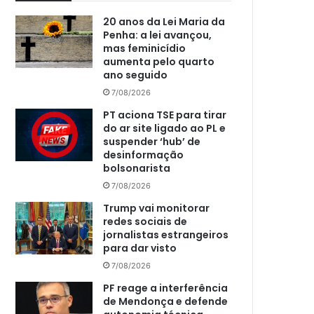
20 anos da Lei Maria da
Penha: a lei avançou,
mas feminicídio
aumenta pelo quarto
ano seguido
7/08/2026
PT aciona TSE para tirar
do ar site ligado ao PL e
suspender ‘hub’ de
desinformação
bolsonarista
7/08/2026
Trump vai monitorar
redes sociais de
jornalistas estrangeiros
para dar visto
7/08/2026
PF reage a interferência
de Mendonça e defende