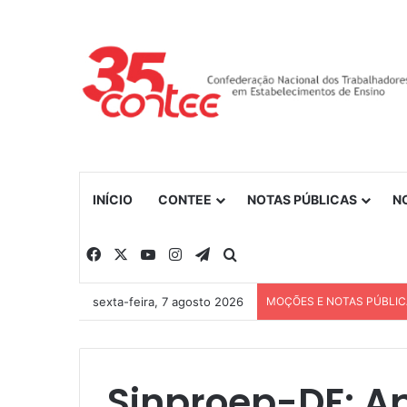
INÍCIO
CONTEE
NOTAS PÚBLICAS
N
Facebook
X
YouTube
Instagram
Telegram
Procurar por
sexta-feira, 7 agosto 2026
MOÇÕES E NOTAS PÚBLI
Sinproep-DF: Ap