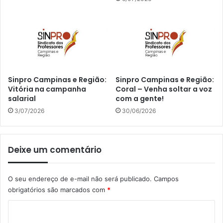
Sinpro Campinas e Região:
Sinpro Campinas e Região:
Vitória na campanha
Coral – Venha soltar a voz
salarial
com a gente!
3/07/2026
30/06/2026
Deixe um comentário
O seu endereço de e-mail não será publicado.
Campos
obrigatórios são marcados com
*
C
o