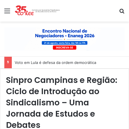
Menu
P
Voto em Lula é defesa da ordem democrática
Sinpro Campinas e Região:
Ciclo de Introdução ao
Sindicalismo – Uma
Jornada de Estudos e
Debates