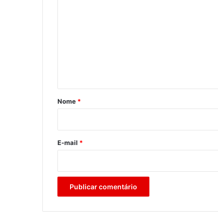
o
m
e
n
t
á
r
Nome
*
i
o
*
E-mail
*