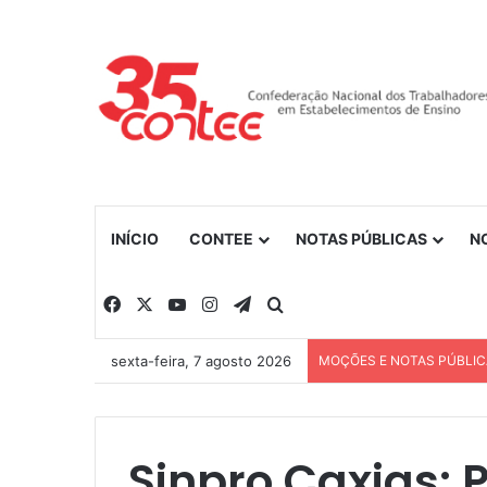
INÍCIO
CONTEE
NOTAS PÚBLICAS
N
Facebook
X
YouTube
Instagram
Telegram
Procurar por
sexta-feira, 7 agosto 2026
MOÇÕES E NOTAS PÚBLI
Sinpro Caxias: 