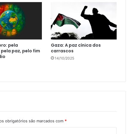
bro: pela
Gaza: A paz cínica dos
pela paz, pelo fim
carrascos
dio
14/10/2025
s obrigatórios são marcados com
*