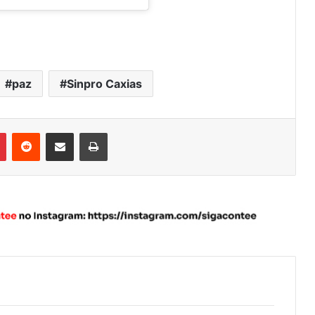
paz
Sinpro Caxias
Pinterest
Reddit
Compartilhar via e-mail
Imprimir