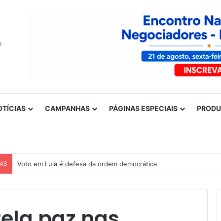
OTÍCIAS
CAMPANHAS
PÁGINAS ESPECIAIS
PROD
CAS
Voto em Lula é defesa da ordem democrática
Pela paz nas