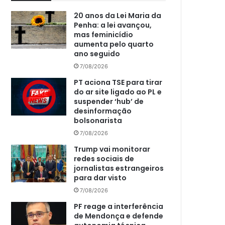
20 anos da Lei Maria da
Penha: a lei avançou,
mas feminicídio
aumenta pelo quarto
ano seguido
7/08/2026
PT aciona TSE para tirar
do ar site ligado ao PL e
suspender ‘hub’ de
desinformação
bolsonarista
7/08/2026
Trump vai monitorar
redes sociais de
jornalistas estrangeiros
para dar visto
7/08/2026
PF reage a interferência
de Mendonça e defende