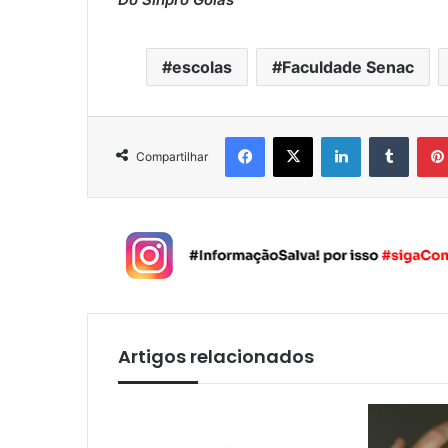
escolas
Faculdade Senac
Facebook
X
Linkedin
Tumblr
Compartilhar
Artigos relacionados