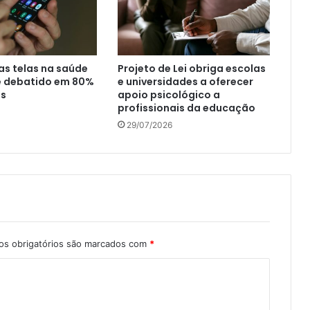
s telas na saúde
Projeto de Lei obriga escolas
é debatido em 80%
e universidades a oferecer
as
apoio psicológico a
profissionais da educação
29/07/2026
s obrigatórios são marcados com
*