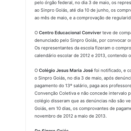
pelo órgão federal, no dia 3 de maio, os rep
ao Sinpro Goiás, até dia 10 de junho, os com
ao mês de maio, e a comprovação de regulari
O
Centro Educacional Conviver
teve de compa
denunciado pelo Sinpro Goiás, por convocar os
Os representantes da escola fizeram o comprom
calendário escolar de 2012 e 2013, contendo 
O
Colégio Jesus Maria José
foi notificado, e
o Sinpro Goiás, no dia 3 de maio, após denúnc
pagamento do 13º salário, paga aos professores
Convenção Coletiva e não concede intervalo p
colégio disseram que as denúncias não são v
Goiás, em 10 dias, os comprovantes de pagam
novembro de 2012 a maio de 2013.
Do Sinpro Goiás