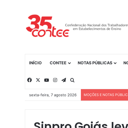
INÍCIO
CONTEE
NOTAS PÚBLICAS
N
Facebook
X
YouTube
Instagram
Telegram
Procurar por
sexta-feira, 7 agosto 2026
MOÇÕES E NOTAS PÚBLI
Sinpro Goiás le