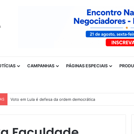
OTÍCIAS
CAMPANHAS
PÁGINAS ESPECIAIS
PROD
CAS
Voto em Lula é defesa da ordem democrática
va Faculdade