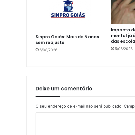
Impacto da
mental já 
Sinpro Goiás: Mais de 5 anos
das escol
sem reajuste
5/08/2026
6/08/2026
Deixe um comentário
O seu endereço de e-mail não será publicado.
Campo
C
o