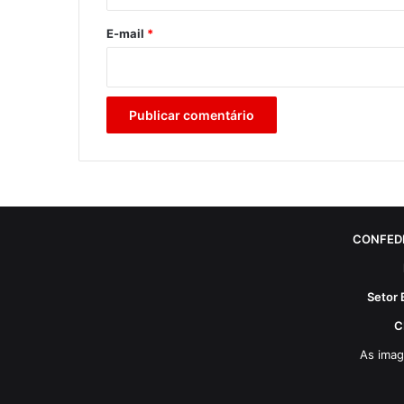
o
*
E-mail
*
CONFED
Setor 
C
As imag