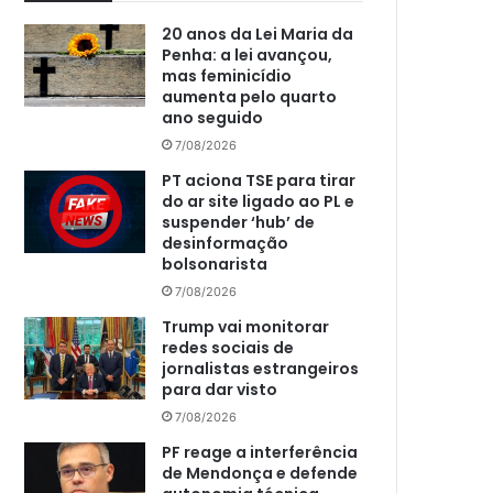
20 anos da Lei Maria da
Penha: a lei avançou,
mas feminicídio
aumenta pelo quarto
ano seguido
7/08/2026
PT aciona TSE para tirar
do ar site ligado ao PL e
suspender ‘hub’ de
desinformação
bolsonarista
7/08/2026
Trump vai monitorar
redes sociais de
jornalistas estrangeiros
para dar visto
7/08/2026
PF reage a interferência
de Mendonça e defende