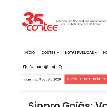
INÍCIO
CONTEE
NOTAS PÚBLICAS
N
Facebook
X
YouTube
Instagram
Telegram
Procurar por
domingo, 9 agosto 2026
MOÇÕES E NOTAS PÚBLICA
Sinpro Goiás: Va