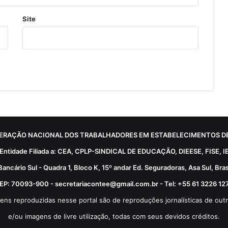
Site
ERAÇÃO NACIONAL DOS TRABALHADORES EM ESTABELECIMENTOS DE
Entidade Filiada a: CEA, CPLP-SINDICAL DE EDUCAÇÃO, DIEESE, FISE, I
Bancário Sul - Quadra 1, Bloco K, 15º andar Ed. Seguradoras, Asa Sul, Brasí
EP: 70093-900 - secretariacontee@gmail.com.br - Tel: +55 61 3226 12
ens reproduzidas nesse portal são de reproduções jornalísticas de outr
e/ou imagens de livre utilização, todas com seus devidos créditos.