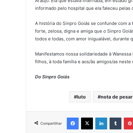
Araújo. Ela que estava internada, em estado gra
informado pelo hospital que ela faleceu pelas
A história do Sinpro Goiás se confunde com a
forte, zelosa, digna e amiga que o Sinpro Goiá
todos e todas, com amor inigualável, durante 
Manifestamos nossa solidariedade à Wanessa Ba
filhos, à toda família e aos/às amigos/as nest
Do Sinpro Goiás
luto
nota de pesar
Facebook
X
Linkedin
Tumblr
Compartilhar