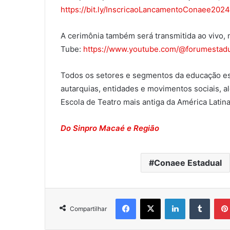
https://bit.ly/
InscricaoLancamentoConaee202
A cerimônia também será transmitida ao vivo,
Tube:
https://www.youtube.com/
@
forumestad
Todos os setores e segmentos da educação est
autarquias, entidades e movimentos sociais, 
Escola de Teatro mais antiga da América Latin
Do Sinpro Macaé e Região
Conaee Estadual
Facebook
X
Linkedin
Tumblr
Compartilhar