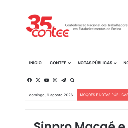
INÍCIO
CONTEE
NOTAS PÚBLICAS
N
Facebook
X
YouTube
Instagram
Telegram
Procurar por
domingo, 9 agosto 2026
MOÇÕES E NOTAS PÚBLICA
Sinpro Macaé e