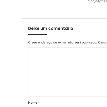
10/04/2026
Deixe um comentário
O seu endereço de e-mail não será publicado.
Campo
C
o
m
e
n
t
á
r
Nome
*