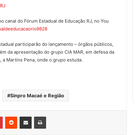
4R
J
 no canal do Fórum Estadual de Educação RJ, no You
ualdeeducacaorio9828
adual participarão do lançamento – órgãos públicos,
além da apresentação do grupo CIA MAR, em defesa da
a, a Martins Pena, onde o grupo estuda.
Sinpro Macaé e Região
Pinterest
Reddit
Compartilhar via e-mail
Imprimir