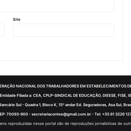
Site
ERAÇÃO NACIONAL DOS TRABALHADORES EM ESTABELECIMENTOS DE
Entidade Filiada a: CEA, CPLP-SINDICAL DE EDUCAÇÃO, DIEESE, FISE, I
Bancário Sul - Quadra 1, Bloco K, 15º andar Ed. Seguradoras, Asa Sul, Brasí
EP: 70093-900 - secretariacontee@gmail.com.br - Tel: +55 61 3226 12
ens reproduzidas nesse portal são de reproduções jornalísticas de outr