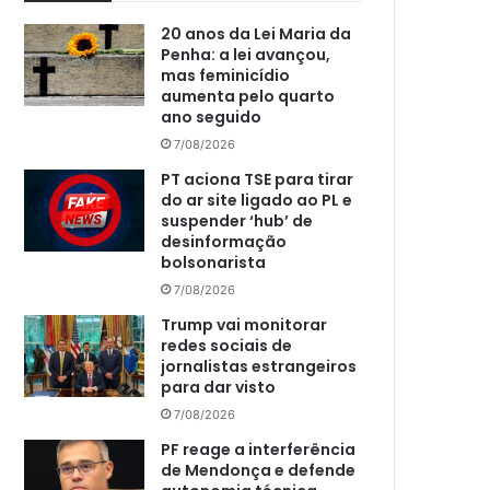
20 anos da Lei Maria da
Penha: a lei avançou,
mas feminicídio
aumenta pelo quarto
ano seguido
7/08/2026
PT aciona TSE para tirar
do ar site ligado ao PL e
suspender ‘hub’ de
desinformação
bolsonarista
7/08/2026
Trump vai monitorar
redes sociais de
jornalistas estrangeiros
para dar visto
7/08/2026
PF reage a interferência
de Mendonça e defende