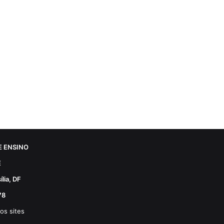
 ENSINO
E
lia, DF
78
os sites