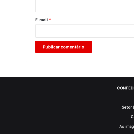
i
o
*
E-mail
*
CONFED
Setor 
C
As imag