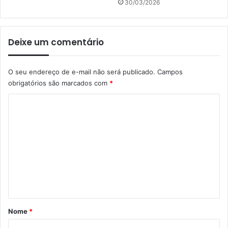
30/03/2026
Deixe um comentário
O seu endereço de e-mail não será publicado.
Campos
obrigatórios são marcados com
*
C
o
m
e
n
t
á
r
Nome
*
i