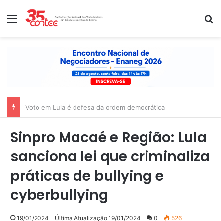
Menu
P
Nota de solidariedade ao povo venezuelano
Sinpro Macaé e Região: Lula
sanciona lei que criminaliza
práticas de bullying e
cyberbullying
19/01/2024
Última Atualização 19/01/2024
0
526