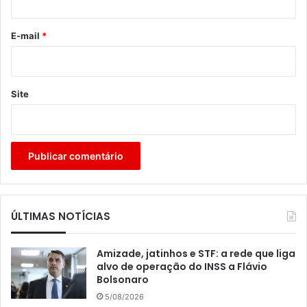
o
*
E-mail
*
Site
ÚLTIMAS NOTÍCIAS
Amizade, jatinhos e STF: a rede que liga
alvo de operação do INSS a Flávio
Bolsonaro
5/08/2026