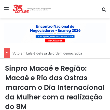
Menu
P
Voto em Lula é defesa da ordem democrática
Sinpro Macaé e Região:
Macaé e Rio das Ostras
marcam o Dia Internacional
da Mulher com a realização
do 8M