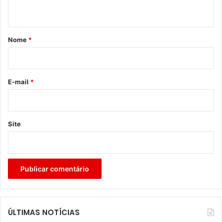
t
á
r
Nome
*
i
o
*
E-mail
*
Site
ÚLTIMAS NOTÍCIAS