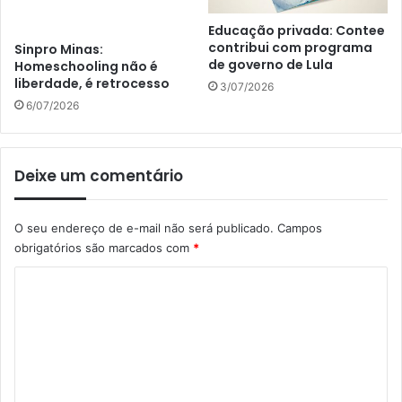
Educação privada: Contee
contribui com programa
Sinpro Minas:
de governo de Lula
Homeschooling não é
liberdade, é retrocesso
3/07/2026
6/07/2026
Deixe um comentário
O seu endereço de e-mail não será publicado.
Campos
obrigatórios são marcados com
*
C
o
m
e
n