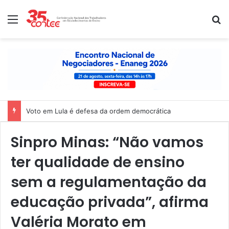
Menu
P
Voto em Lula é defesa da ordem democrática
Sinpro Minas: “Não vamos
ter qualidade de ensino
sem a regulamentação da
educação privada”, afirma
Valéria Morato em