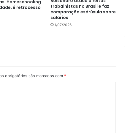
Bolsonaro ataca direitos
nas: Homeschooling
trabalhistas no Brasil e faz
rdade, é retrocesso
comparação esdrúxula sobre
salários
1/07/2026
s obrigatórios são marcados com
*