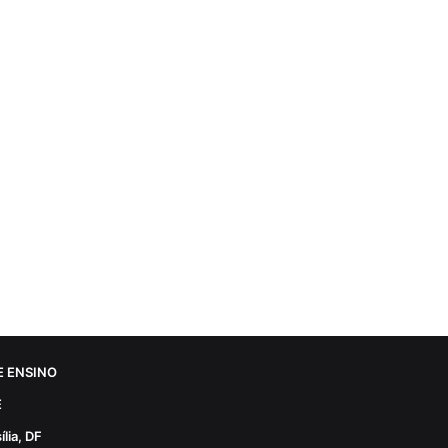
 ENSINO
E
lia, DF