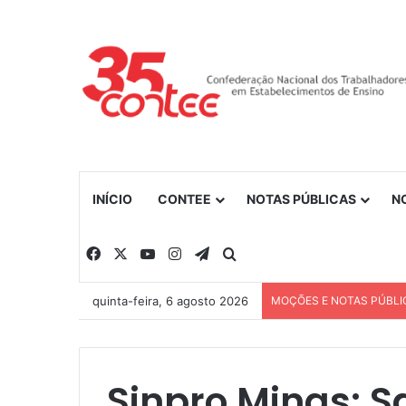
INÍCIO
CONTEE
NOTAS PÚBLICAS
N
Facebook
X
YouTube
Instagram
Telegram
Procurar por
quinta-feira, 6 agosto 2026
MOÇÕES E NOTAS PÚBLI
Sinpro Minas: S