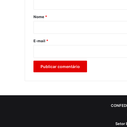
á
r
Nome
*
i
o
*
E-mail
*
CONFED
Setor 