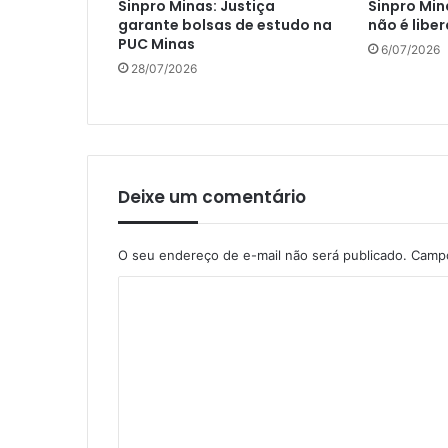
Sinpro Minas: Justiça
Sinpro Mi
garante bolsas de estudo na
não é libe
PUC Minas
6/07/2026
28/07/2026
Deixe um comentário
O seu endereço de e-mail não será publicado.
Campo
C
o
m
e
n
t