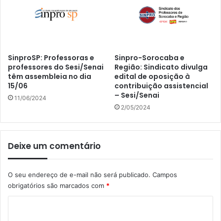
SinproSP: Professoras e
Sinpro-Sorocaba e
professores do Sesi/Senai
Região: Sindicato divulga
têm assembleia no dia
edital de oposição à
15/06
contribuição assistencial
– Sesi/Senai
11/06/2024
2/05/2024
Deixe um comentário
O seu endereço de e-mail não será publicado.
Campos
obrigatórios são marcados com
*
C
o