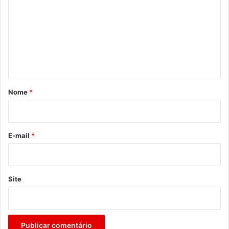
m
e
n
t
á
r
Nome
*
i
o
*
E-mail
*
Site