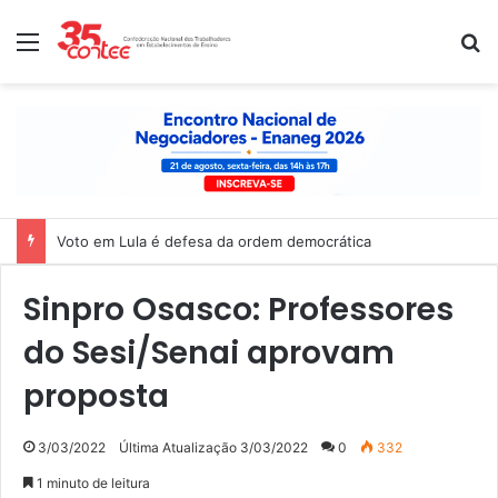
Menu
P
Voto em Lula é defesa da ordem democrática
Sinpro Osasco: Professores
do Sesi/Senai aprovam
proposta
3/03/2022
Última Atualização 3/03/2022
0
332
1 minuto de leitura