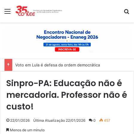
Menu
P
Voto em Lula é defesa da ordem democrática
Sinpro-PA: Educação não é
mercadoria. Professor não é
custo!
22/01/2026
Última Atualização 22/01/2026
0
457
Menos de um minuto