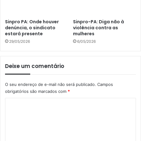
Sinpro PA: Onde houver
Sinpro-PA: Diga não à
denúncia, o sindicato
violência contra as
estará presente
mulheres
29/05/2026
6/05/2026
Deixe um comentário
O seu endereço de e-mail não será publicado.
Campos
obrigatórios são marcados com
*
C
o
m
e
n