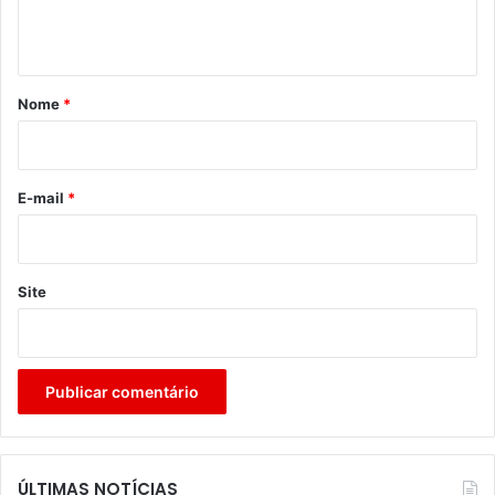
t
á
r
Nome
*
i
o
*
E-mail
*
Site
ÚLTIMAS NOTÍCIAS