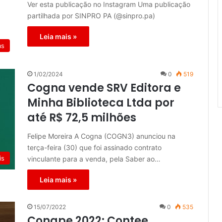
Ver esta publicação no Instagram Uma publicação
partilhada por SINPRO PA (@sinpro.pa)
Leia mais »
as
1/02/2024
0
519
Cogna vende SRV Editora e
Minha Biblioteca Ltda por
até R$ 72,5 milhões
Felipe Moreira A Cogna (COGN3) anunciou na
terça-feira (30) que foi assinado contrato
is
vinculante para a venda, pela Saber ao…
Leia mais »
15/07/2022
0
535
Conape 2022: Contee