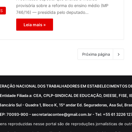
provisória sobre a reforma do ensino médio (MP
ES
746/16) — presidida pelo deputado…
Leia mais »
Próxima página
ERAÇÃO NACIONAL DOS TRABALHADORES EM ESTABELECIMENTOS DE
Entidade Filiada a: CEA, CPLP-SINDICAL DE EDUCAÇÃO, DIEESE, FISE, I
Bancário Sul - Quadra 1, Bloco K, 15º andar Ed. Seguradoras, Asa Sul, Brasí
EP: 70093-900 - secretariacontee@gmail.com.br - Tel: +55 61 3226 12
ens reproduzidas nesse portal são de reproduções jornalísticas de outr