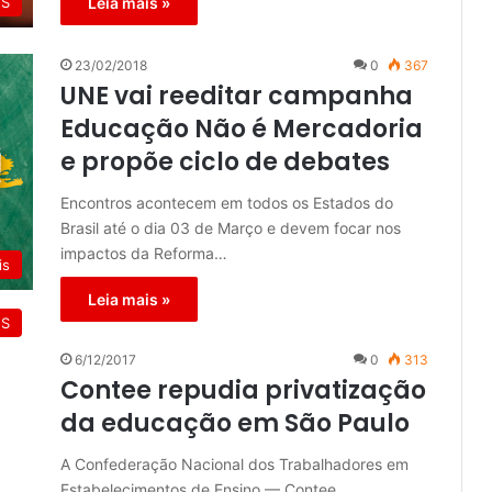
ES
Leia mais »
23/02/2018
0
367
UNE vai reeditar campanha
Educação Não é Mercadoria
e propõe ciclo de debates
Encontros acontecem em todos os Estados do
Brasil até o dia 03 de Março e devem focar nos
impactos da Reforma…
is
Leia mais »
ES
6/12/2017
0
313
Contee repudia privatização
da educação em São Paulo
A Confederação Nacional dos Trabalhadores em
Estabelecimentos de Ensino — Contee,