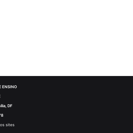
 ENSINO
E
lia, DF
78
os sites