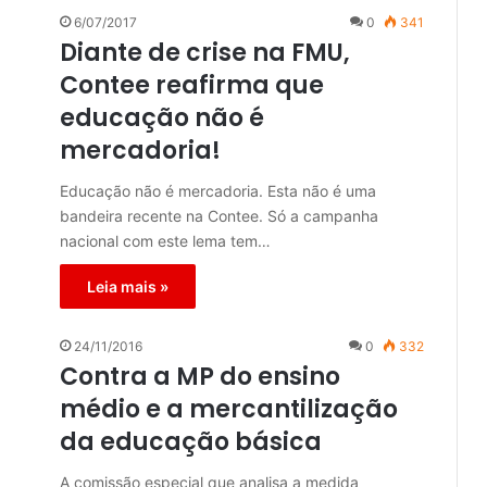
6/07/2017
0
341
Diante de crise na FMU,
Contee reafirma que
educação não é
mercadoria!
Educação não é mercadoria. Esta não é uma
bandeira recente na Contee. Só a campanha
nacional com este lema tem…
Leia mais »
24/11/2016
0
332
Contra a MP do ensino
médio e a mercantilização
da educação básica
A comissão especial que analisa a medida