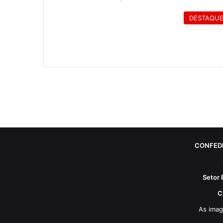
DESTAQU
CONFED
Setor 
C
As imag