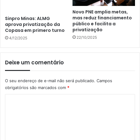
Novo PNE amplia metas,
mas reduz financiamento
Sinpro Minas: ALMG
público e facilita a
aprova privatização da
privatização
Copasa em primero turno
22/10/2025
4/12/2025
Deixe um comentário
O seu endereço de e-mail não será publicado.
Campos
obrigatórios são marcados com
*
C
o
m
e
n