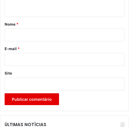
t
á
r
Nome
*
i
o
*
E-mail
*
Site
ÚLTIMAS NOTÍCIAS