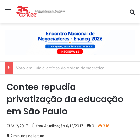
Menu
P
Nota de solidariedade ao povo venezuelano
Contee repudia
privatização da educação
em São Paulo
6/12/2017
Última Atualização 6/12/2017
0
316
2 minutos de leitura