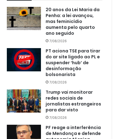
20 anos da Lei Maria da
Penha: a lei avançou,
mas feminicídio
aumenta pelo quarto
ano seguido
7/08/2026
PT aciona TSE para tirar
do ar site ligado ao PL e
suspender ‘hub’ de
desinformação
bolsonarista
7/08/2026
Trump vai monitorar
redes sociais de
jornalistas estrangeiros
para dar visto
7/08/2026
PF reage a interferência
de Mendonça e defende