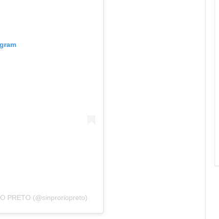
agram
IO PRETO (@sinproriopreto)