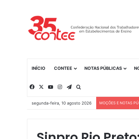
INÍCIO
CONTEE
NOTAS PÚBLICAS
N
Facebook
X
YouTube
Instagram
Telegram
Procurar por
segunda-feira, 10 agosto 2026
MOÇÕES E NOTAS PÚ
Sinpro Rio Pret