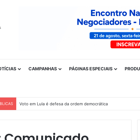
OTÍCIAS
CAMPANHAS
PÁGINAS ESPECIAIS
PROD
BLICAS
Voto em Lula é defesa da ordem democrática
o: Comunicado