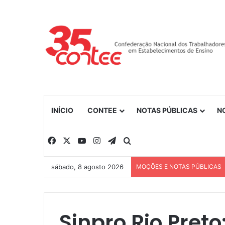
INÍCIO
CONTEE
NOTAS PÚBLICAS
N
Facebook
X
YouTube
Instagram
Telegram
Procurar por
sábado, 8 agosto 2026
MOÇÕES E NOTAS PÚBLICAS
Sinpro Rio Preto