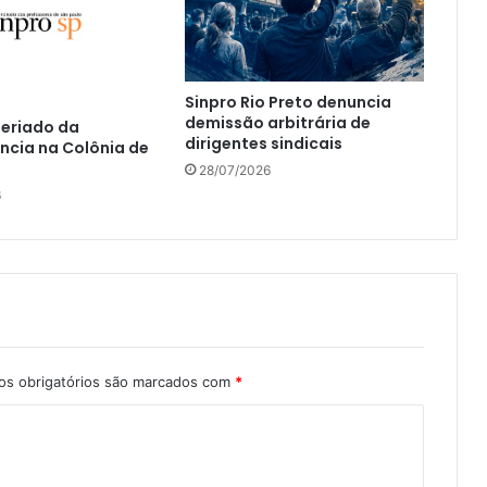
Sinpro Rio Preto denuncia
demissão arbitrária de
Feriado da
dirigentes sindicais
ncia na Colônia de
28/07/2026
6
s obrigatórios são marcados com
*