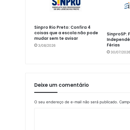
Sinpro Rio Preto: Confira 4
coisas que a escola não pode
SinproSP: 
mudar sem te avisar
Independê
Férias
3/08/2026
30/07/202
Deixe um comentário
O seu endereço de e-mail não será publicado.
Campo
C
o
m