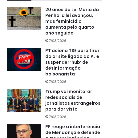
20 anos da Lei Maria da
Penha: a lei avançou,
mas feminicídio
aumenta pelo quarto
ano seguido
7/08/2026
PT aciona TSE para tirar
do ar site ligado ao PL e
suspender ‘hub’ de
desinformação
bolsonarista
7/08/2026
Trump vai monitorar
redes sociais de
jornalistas estrangeiros
para dar visto
7/08/2026
PF reage a interferência
de Mendonça e defende