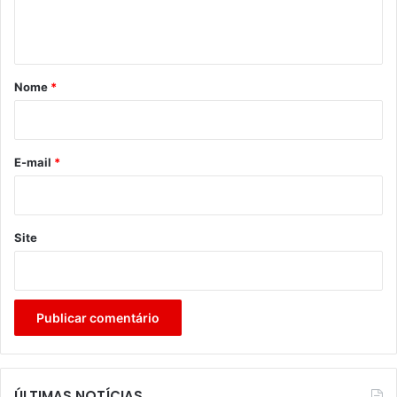
n
t
á
r
Nome
*
i
o
*
E-mail
*
Site
ÚLTIMAS NOTÍCIAS