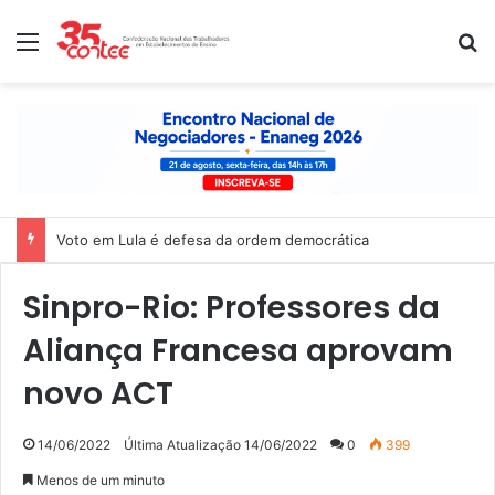
Menu
P
Voto em Lula é defesa da ordem democrática
Sinpro-Rio: Professores da
Aliança Francesa aprovam
novo ACT
14/06/2022
Última Atualização 14/06/2022
0
399
Menos de um minuto