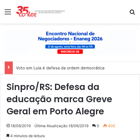
Menu
P
Nota de solidariedade ao povo venezuelano
Sinpro/RS: Defesa da
educação marca Greve
Geral em Porto Alegre
18/06/2019
Última Atualização 18/06/2019
0
406
4 minutos de leitura