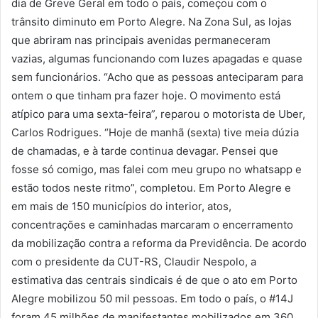
dia de Greve Geral em todo o país, começou com o
trânsito diminuto em Porto Alegre. Na Zona Sul, as lojas
que abriram nas principais avenidas permaneceram
vazias, algumas funcionando com luzes apagadas e quase
sem funcionários. “Acho que as pessoas anteciparam para
ontem o que tinham pra fazer hoje. O movimento está
atípico para uma sexta-feira”, reparou o motorista de Uber,
Carlos Rodrigues. “Hoje de manhã (sexta) tive meia dúzia
de chamadas, e à tarde continua devagar. Pensei que
fosse só comigo, mas falei com meu grupo no whatsapp e
estão todos neste ritmo”, completou. Em Porto Alegre e
em mais de 150 municípios do interior, atos,
concentrações e caminhadas marcaram o encerramento
da mobilização contra a reforma da Previdência. De acordo
com o presidente da CUT-RS, Claudir Nespolo, a
estimativa das centrais sindicais é de que o ato em Porto
Alegre mobilizou 50 mil pessoas. Em todo o país, o #14J
foram 45 milhões de manifestantes mobilizados em 360