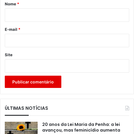
r
Nome
*
i
o
*
E-mail
*
Site
ÚLTIMAS NOTÍCIAS
20 anos da Lei Maria da Penha: a lei
avançou, mas feminicídio aumenta