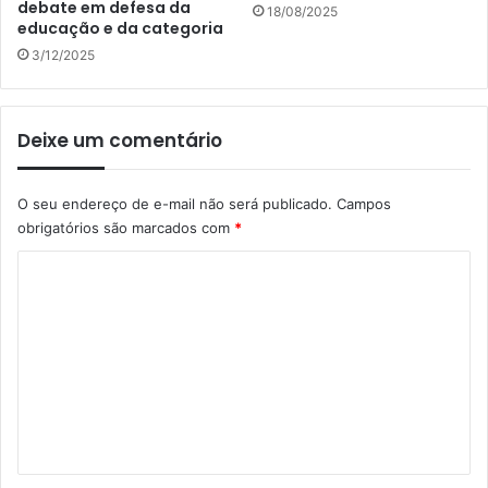
debate em defesa da
18/08/2025
educação e da categoria
3/12/2025
Deixe um comentário
O seu endereço de e-mail não será publicado.
Campos
obrigatórios são marcados com
*
C
o
m
e
n
t
á