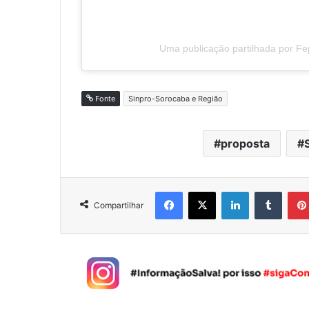
Uma publicação partilhada por F
Fonte
Sinpro-Sorocaba e Região
proposta
Facebook
X
Linkedin
Tumblr
Compartilhar