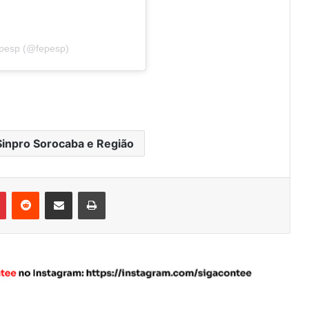
epesp (@fepesp)
Sinpro Sorocaba e Região
Pinterest
Reddit
Compartilhar via e-mail
Imprimir