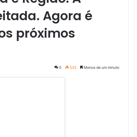
eitada. Agora é
 os próximos
0
535
Menos de um minuto