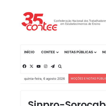
INÍCIO
CONTEE
NOTAS PÚBLICAS
N
Facebook
X
YouTube
Instagram
Telegram
Procurar por
quinta-feira, 6 agosto 2026
MOÇÕES E NOTAS PÚBLI
Sinpro-Sorocab