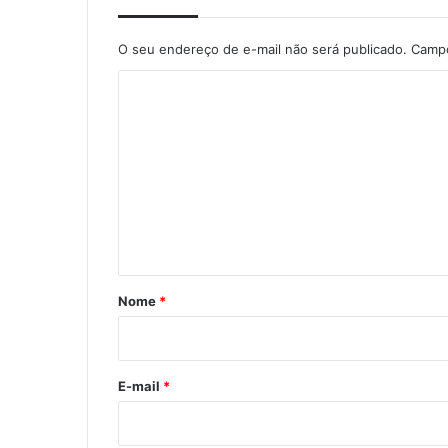
O seu endereço de e-mail não será publicado.
Campo
C
o
m
e
n
t
á
r
Nome
*
i
o
*
E-mail
*