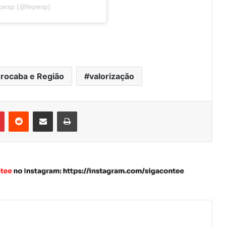
epesp (@fepesp)
orocaba e Região
valorização
Pinterest
Reddit
Compartilhar via e-mail
Imprimir