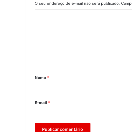
O seu endereço de e-mail não será publicado.
Campo
C
o
m
e
n
t
á
r
Nome
*
i
o
*
E-mail
*