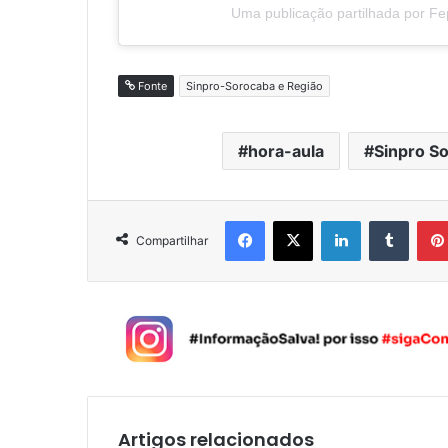
Uma publicação partilhada por F
Fonte
Sinpro-Sorocaba e Região
hora-aula
Sinpro S
Facebook
X
Linkedin
Tumblr
Compartilhar
Artigos relacionados