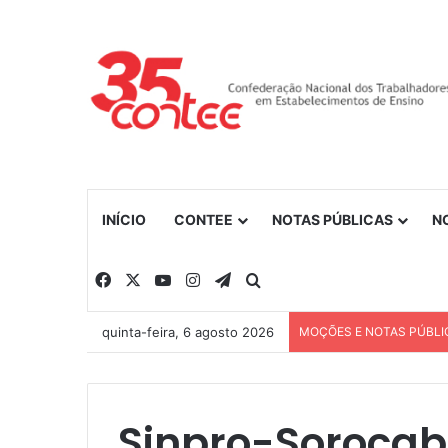
INÍCIO
CONTEE
NOTAS PÚBLICAS
N
Facebook
X
YouTube
Instagram
Telegram
Procurar por
quinta-feira, 6 agosto 2026
MOÇÕES E NOTAS PÚBLI
Sinpro-Sorocab