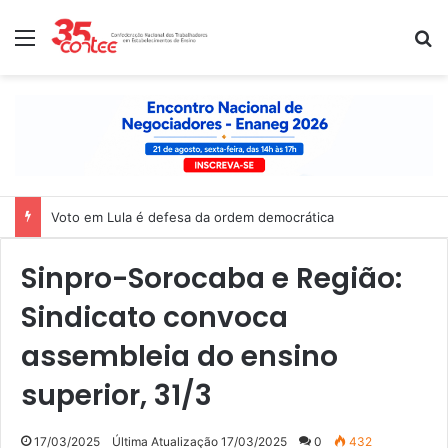
Menu
P
Voto em Lula é defesa da ordem democrática
Sinpro-Sorocaba e Região:
Sindicato convoca
assembleia do ensino
superior, 31/3
17/03/2025
Última Atualização 17/03/2025
0
432