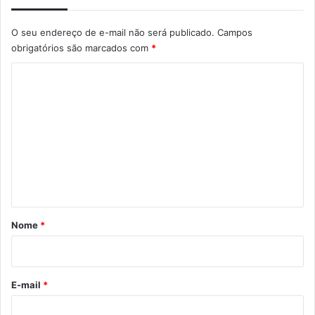
O seu endereço de e-mail não será publicado.
Campos
obrigatórios são marcados com
*
C
o
m
e
n
t
á
r
Nome
*
i
o
*
E-mail
*