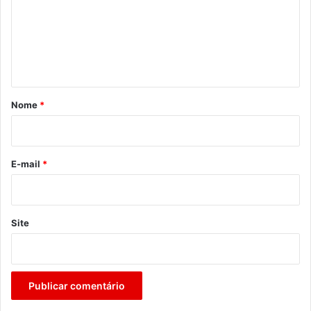
e
n
t
á
r
Nome
*
i
o
*
E-mail
*
Site