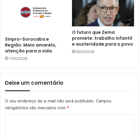
O futuro que Zema
promete: trabalho infantil
Sinpro-Sorocaba e
e austeridade para o povo
Região: Maio amarelo,
atenção para a vida
6/05/2026
7/05/2026
Deixe um comentário
O seu endereço de e-mail não será publicado.
Campos
obrigatórios são marcados com
*
C
o
m