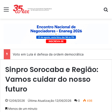
Menu
P
Voto em Lula é defesa da ordem democrática
Sinpro Sorocaba e Região:
Vamos cuidar do nosso
futuro
12/06/2026
Última Atualização 12/06/2026
0
498
Menos de um minuto