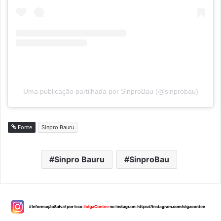
Uma publicação partilhada por SinproBau (@sinprobau)
Fonte
Sinpro Bauru
Sinpro Bauru
SinproBau