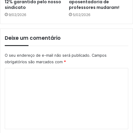
12% garantido pelo nosso
aposentadoria de
sindicato
professores mudaram!
9/02/2026
5/02/2026
Deixe um comentário
O seu endereço de e-mail não será publicado.
Campos
obrigatórios são marcados com
*
C
o
m
e
n
t
á