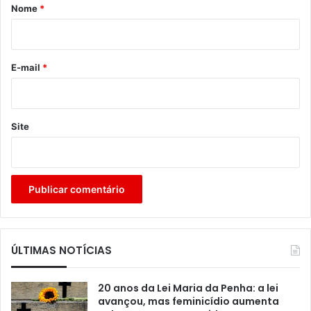
r
Nome
*
i
o
*
E-mail
*
Site
ÚLTIMAS NOTÍCIAS
20 anos da Lei Maria da Penha: a lei
avançou, mas feminicídio aumenta