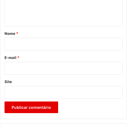
n
t
á
r
Nome
*
i
o
*
E-mail
*
Site