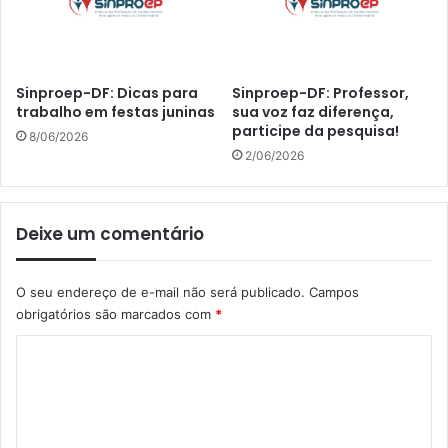
Sinproep-DF: Dicas para
Sinproep-DF: Professor,
trabalho em festas juninas
sua voz faz diferença,
participe da pesquisa!
8/06/2026
2/06/2026
Deixe um comentário
O seu endereço de e-mail não será publicado.
Campos
obrigatórios são marcados com
*
C
o
m
e