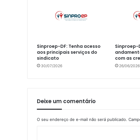
Sinproep-DF: Tenha acesso
Sinproep-D
aos principais serviços do
andamento
sindicato
com as cr
30/07/2026
26/06/2026
Deixe um comentário
O seu endereço de e-mail não será publicado.
Campo
C
o