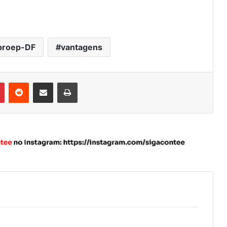
proep-DF
vantagens
Pinterest
Reddit
Compartilhar via e-mail
Imprimir