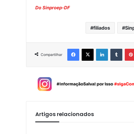
Do Sinproep-DF
filiados
Sin
Facebook
X
Linkedin
Tumblr
Compartilhar
Artigos relacionados