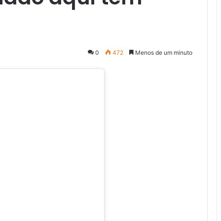
0
472
Menos de um minuto