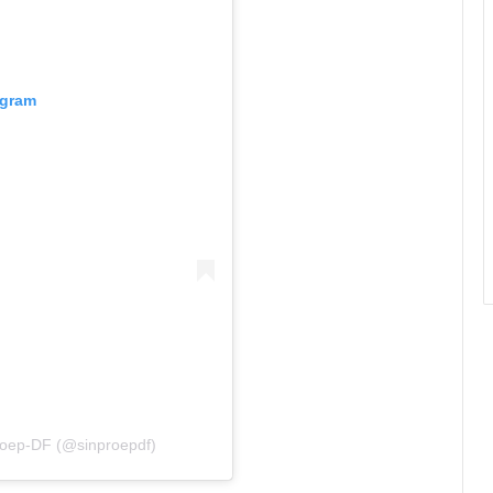
agram
roep-DF (@sinproepdf)