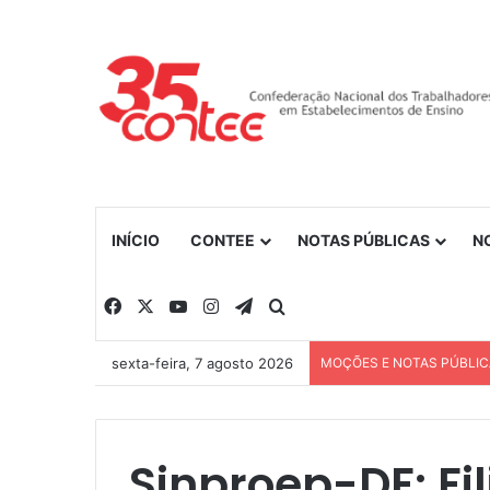
INÍCIO
CONTEE
NOTAS PÚBLICAS
N
Facebook
X
YouTube
Instagram
Telegram
Procurar por
sexta-feira, 7 agosto 2026
MOÇÕES E NOTAS PÚBLI
Sinproep-DF: Fi