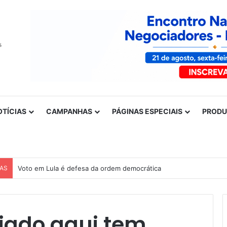
OTÍCIAS
CAMPANHAS
PÁGINAS ESPECIAIS
PROD
CAS
Voto em Lula é defesa da ordem democrática
liado aqui tem