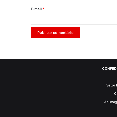
o
*
E-mail
*
CONFED
Setor 
C
As imag