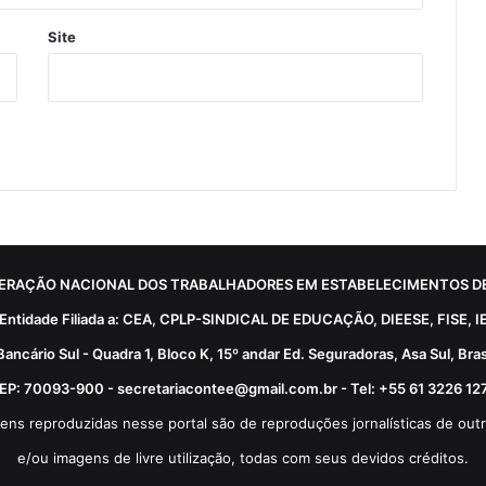
Site
ERAÇÃO NACIONAL DOS TRABALHADORES EM ESTABELECIMENTOS DE
Entidade Filiada a: CEA, CPLP-SINDICAL DE EDUCAÇÃO, DIEESE, FISE, I
Bancário Sul - Quadra 1, Bloco K, 15º andar Ed. Seguradoras, Asa Sul, Brasí
EP: 70093-900 - secretariacontee@gmail.com.br - Tel: +55 61 3226 12
ens reproduzidas nesse portal são de reproduções jornalísticas de outr
e/ou imagens de livre utilização, todas com seus devidos créditos.