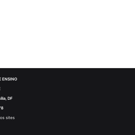
 ENSINO
E
lia, DF
78
os sites