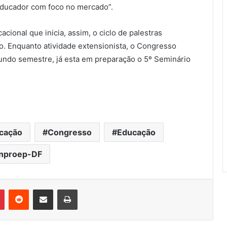
 educador com foco no mercado”.
cional que inicia, assim, o ciclo de palestras
o. Enquanto atividade extensionista, o Congresso
gundo semestre, já esta em preparação o 5º Seminário
ucação
Congresso
Educação
inproep-DF
Pinterest
Reddit
Compartilhar via e-mail
Imprimir