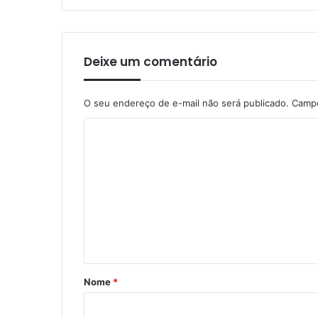
Deixe um comentário
O seu endereço de e-mail não será publicado.
Campo
C
o
m
e
n
t
á
r
Nome
*
i