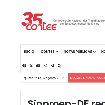
INÍCIO
CONTEE
NOTAS PÚBLICAS
N
Facebook
X
YouTube
Instagram
Telegram
Procurar por
quinta-feira, 6 agosto 2026
MOÇÕES E NOTAS PÚBLI
Sinproep-DF rea