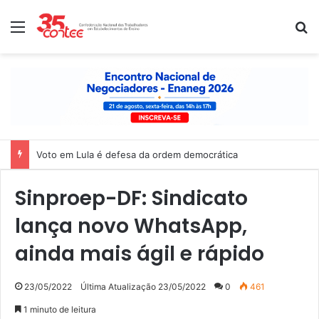
Menu
P
Voto em Lula é defesa da ordem democrática
Sinproep-DF: Sindicato
lança novo WhatsApp,
ainda mais ágil e rápido
23/05/2022
Última Atualização 23/05/2022
0
461
1 minuto de leitura