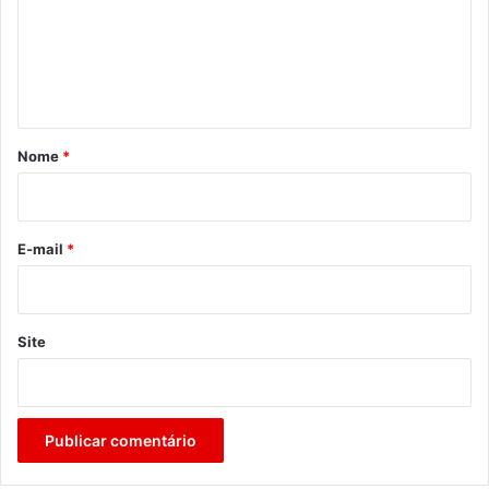
e
n
t
á
r
Nome
*
i
o
*
E-mail
*
Site