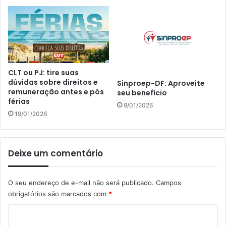
CLT ou PJ: tire suas
dúvidas sobre direitos e
Sinproep-DF: Aproveite
remuneração antes e pós
seu benefício
férias
9/01/2026
19/01/2026
Deixe um comentário
O seu endereço de e-mail não será publicado.
Campos
obrigatórios são marcados com
*
C